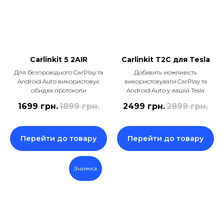
Carlinkit 5 2AIR
Carlinkit T2C для Tesla
Для безпровідного CarPlay та
Добавить можливість
Android Auto використовує
використовувати CarPlay та
обидва протоколи
Android Auto у вашій Tesla
1699
грн.
1899
грн.
2499
грн.
2899
грн.
Перейти до товару
Перейти до товару
Знижка