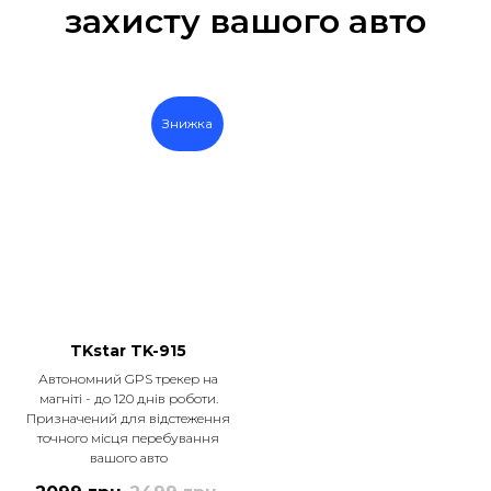
захисту вашого авто
Знижка
TKstar TK-915
Автономний GPS трекер на
магніті - до 120 днів роботи.
Призначений для відстеження
точного місця перебування
вашого авто